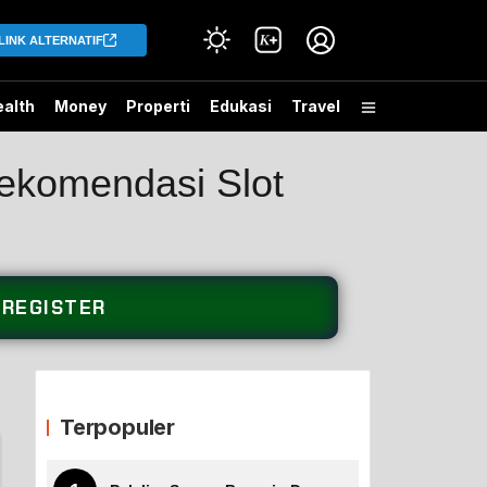
LINK ALTERNATIF
alth
Money
Properti
Edukasi
Travel
ekomendasi Slot
REGISTER
Terpopuler