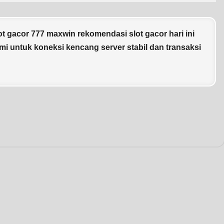
ot gacor 777 maxwin rekomendasi slot gacor hari ini
 untuk koneksi kencang server stabil dan transaksi