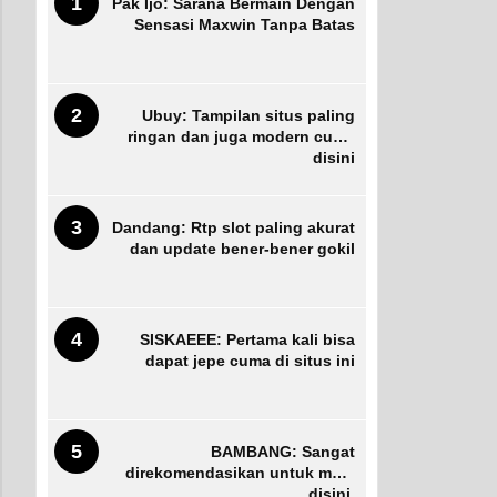
1
Pak Ijo: Sarana Bermain Dengan
Sensasi Maxwin Tanpa Batas
2
Ubuy: Tampilan situs paling
ringan dan juga modern cuma
disini
3
Dandang: Rtp slot paling akurat
dan update bener-bener gokil
4
SISKAEEE: Pertama kali bisa
dapat jepe cuma di situs ini
5
BAMBANG: Sangat
direkomendasikan untuk main
disini.