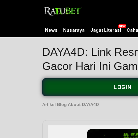
News
Nusaraya
Jagat Literasi
Caha
DAYA4D: Link Resm
Gacor Hari Ini Ga
LOGIN
Artikel Blog About DAYA4D